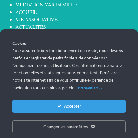
MEDIATION VAR FAMILLE
ACCUEIL
VIE ASSOCIATIVE
ACTUALITÉS
OFFRE DE SERVICE
OFFRE DE FORMATION
Cookies
NOUS REJOINDRE
Pour assurer le bon fonctionnement de ce site, nous devons
LES VIOLENCES ÉDUCATIVES ORDINAIRES (VEO)
parfois enregistrer de petits fichiers de données sur
ANIMATION RÉSEAU PARENTALITÉ
l'équipement de nos utilisateurs. Ces informations de nature
fonctionnelles et statistiques nous permettent d'améliorer
Information
notre site Internet afin de vous offrir une expérience de
navigation toujours plus agréable.
En savoir +
Mentions légales
Modifier vos réglages "Cookies"
Mon espace RGPD
Accepter
Changer les paramètres