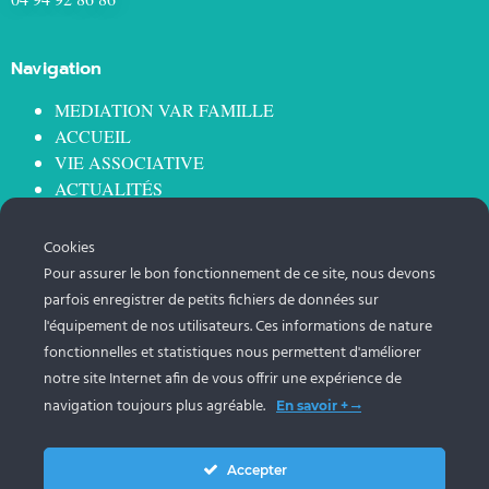
Navigation
MEDIATION VAR FAMILLE
ACCUEIL
VIE ASSOCIATIVE
ACTUALITÉS
OFFRE DE SERVICE
OFFRE DE FORMATION
Cookies
NOUS REJOINDRE
Pour assurer le bon fonctionnement de ce site, nous devons
LES VIOLENCES ÉDUCATIVES ORDINAIRES (VEO)
parfois enregistrer de petits fichiers de données sur
ANIMATION RÉSEAU PARENTALITÉ
l'équipement de nos utilisateurs. Ces informations de nature
fonctionnelles et statistiques nous permettent d'améliorer
Information
notre site Internet afin de vous offrir une expérience de
navigation toujours plus agréable.
En savoir +
Mentions légales
Modifier vos réglages "Cookies"
Mon espace RGPD
Accepter